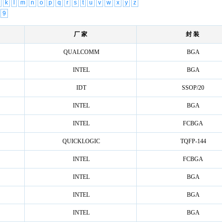
k
l
m
n
o
p
q
r
s
t
u
v
w
x
y
z
9
厂 家
封 装
QUALCOMM
BGA
INTEL
BGA
IDT
SSOP/20
INTEL
BGA
INTEL
FCBGA
QUICKLOGIC
TQFP-144
INTEL
FCBGA
INTEL
BGA
INTEL
BGA
INTEL
BGA