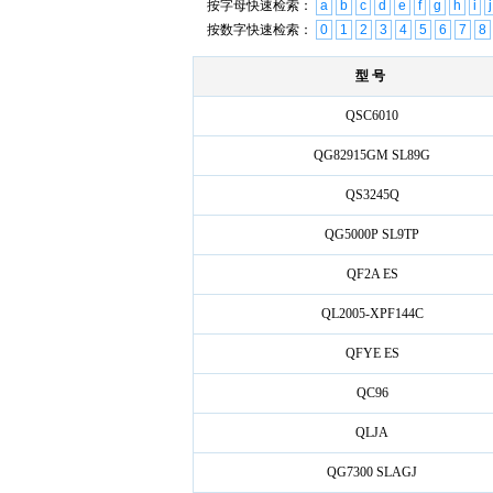
按字母快速检索：
a
b
c
d
e
f
g
h
i
j
按数字快速检索：
0
1
2
3
4
5
6
7
8
型 号
QSC6010
QG82915GM SL89G
QS3245Q
QG5000P SL9TP
QF2A ES
QL2005-XPF144C
QFYE ES
QC96
QLJA
QG7300 SLAGJ