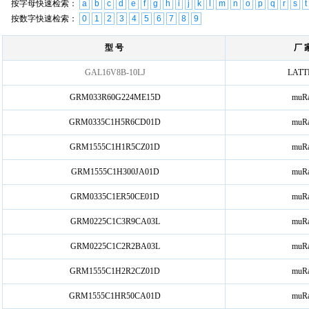
按字母快速检索：
a
b
c
d
e
f
g
h
i
j
k
l
m
n
o
p
q
r
s
t
按数字快速检索：
0
1
2
3
4
5
6
7
8
9
型 号
厂 
GAL16V8B-10LJ
LATT
GRM033R60G224ME15D
muRa
GRM0335C1H5R6CD01D
muRa
GRM1555C1H1R5CZ01D
muRa
GRM1555C1H300JA01D
muRa
GRM0335C1ER50CE01D
muRa
GRM0225C1C3R9CA03L
muRa
GRM0225C1C2R2BA03L
muRa
GRM1555C1H2R2CZ01D
muRa
GRM1555C1HR50CA01D
muRa