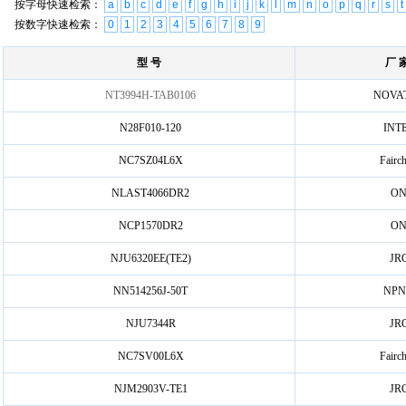
按字母快速检索：
a
b
c
d
e
f
g
h
i
j
k
l
m
n
o
p
q
r
s
t
按数字快速检索：
0
1
2
3
4
5
6
7
8
9
型 号
厂 
NT3994H-TAB0106
NOVA
N28F010-120
INT
NC7SZ04L6X
Fairch
NLAST4066DR2
O
NCP1570DR2
O
NJU6320EE(TE2)
JR
NN514256J-50T
NPN
NJU7344R
JR
NC7SV00L6X
Fairch
NJM2903V-TE1
JR