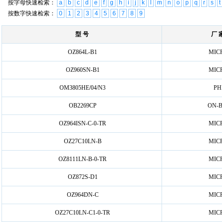
按字母快速检索：
a
b
c
d
e
f
g
h
i
j
k
l
m
n
o
p
q
r
s
t
按数字快速检索：
0
1
2
3
4
5
6
7
8
9
型 号
厂 
OZ864L-B1
MIC
OZ960SN-B1
MIC
OM3805HE/04/N3
PH
OB2269CP
ON-B
OZ964ISN-C-0-TR
MIC
OZ27C10LN-B
MIC
OZ8111LN-B-0-TR
MIC
OZ872S-D1
MIC
OZ964DN-C
MIC
OZ27C10LN-C1-0-TR
MIC