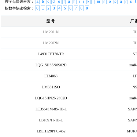
按字母快速检索：
a
b
c
d
e
f
g
h
i
j
k
l
m
n
o
p
q
r
s
t
按数字快速检索：
0
1
2
3
4
5
6
7
8
9
型 号
厂 
LM2901N
TI
LM2902N
TI
L4931CPT50-TR
ST
LQG15HS5N6S02D
muRa
LT34063
LT
LM3311SQ
N
LQG15HN2N2S02D
muRa
LC3564SM-85-TE-L
SAN
LB1897H-TE-L
SAN
LBEH1Z9PFC-452
MURA