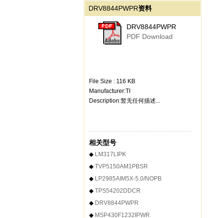
DRV8844PWPR
资料
DRV8844PWPR
PDF Download
File Size : 116 KB
Manufacturer:TI
Description:暂无任何描述...
相关型号
◆
LM317LIPK
◆
TVP5150AM1PBSR
◆
LP2985AIM5X-5.0/NOPB
◆
TPS54202DDCR
◆
DRV8844PWPR
◆
MSP430F1232IPWR