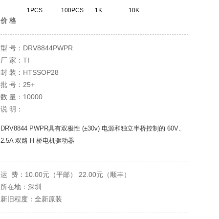
1PCS
100PCS
1K
10K
价 格
DRV8844PWPR
型 号：
TI
厂 家：
HTSSOP28
封 装：
25+
批 号：
10000
数 量：
说 明：
DRV8844 PWPR具有双极性 (±30v) 电源和独立半桥控制的 60V、
2.5A 双路 H 桥电机驱动器
10.00元（平邮） 22.00元（顺丰）
运 费：
所在地：深圳
新旧程度：全新原装