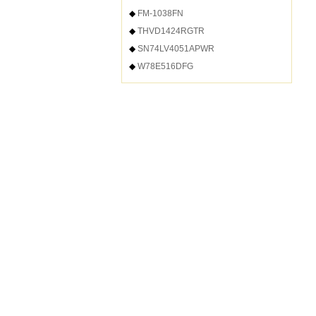
◆
FM-1038FN
◆
THVD1424RGTR
◆
SN74LV4051APWR
◆
W78E516DFG