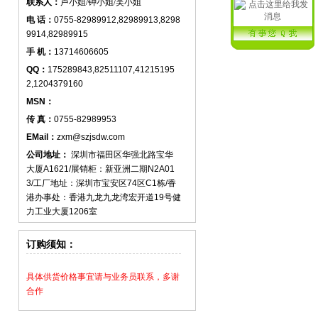
联系人：
卢小姐/钟小姐/吴小姐
电 话：
0755-82989912,82989913,8298
9914,82989915
手 机：
13714606605
QQ：
175289843,82511107,41215195
2,1204379160
MSN：
传 真：
0755-82989953
EMail：
zxm@szjsdw.com
公司地址：
深圳市福田区华强北路宝华
大厦A1621/展销柜：新亚洲二期N2A01
3/工厂地址：深圳市宝安区74区C1栋/香
港办事处：香港九龙九龙湾宏开道19号健
力工业大厦1206室
订购须知：
具体供货价格事宜请与业务员联系，多谢
合作