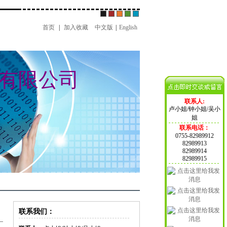
首页
|
加入收藏
中文版
|
English
有限公司
联系人:
卢小姐/钟小姐/吴小
姐
联系电话：
0755-82989912
82989913
82989914
82989915
联系我们：