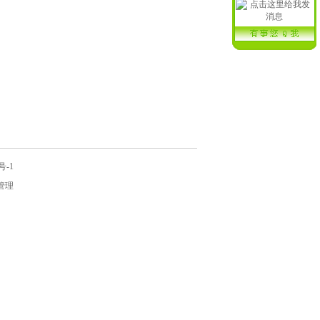
号-1
管理